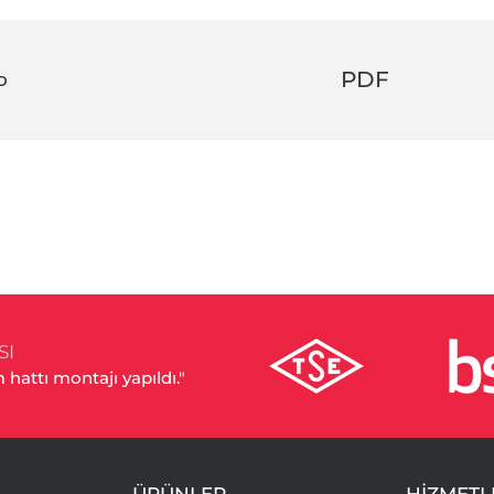
PDF
o
SI
hattı montajı yapıldı."