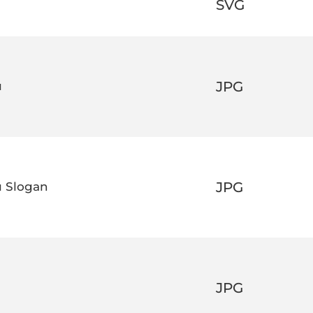
SVG
JPG
ı
JPG
ı Slogan
JPG