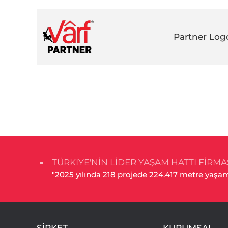
Partner Log
TÜRKİYE'NİN LİDER YAŞAM HATTI FİRMA
"2025 yılında 218 projede 224.417 metre yaşam 